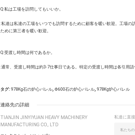
Q:私は工場を訪問してもいいか。
:私達は私達の工場をいつでも訪問するために顧客を暖い歓迎。工場の
ために第三者を暖い歓迎。
Q:受渡し時間は何であるか。
:通常、受渡し時間は約3-7仕事日である。特定の受渡し時間は各引用
,
,
タグ:
978Kg石の炉心バレル
Φ600石の炉心バレル
978Kg炉心バレル
連絡先の詳細
TIANJIN JINYIYUAN HEAVY MACHINERY
私達に直
MANUFACTURING CO., LTD