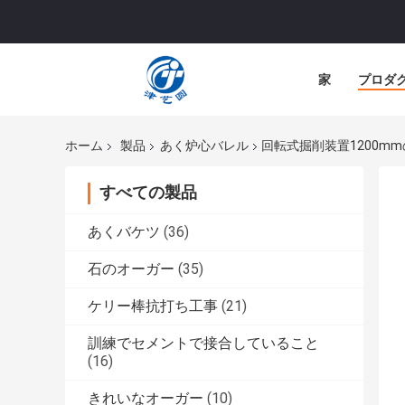
家
プロダ
ホーム
製品
あく炉心バレル
回転式掘削装置1200m
すべての製品
あくバケツ
(36)
石のオーガー
(35)
ケリー棒抗打ち工事
(21)
訓練でセメントで接合していること
(16)
きれいなオーガー
(10)