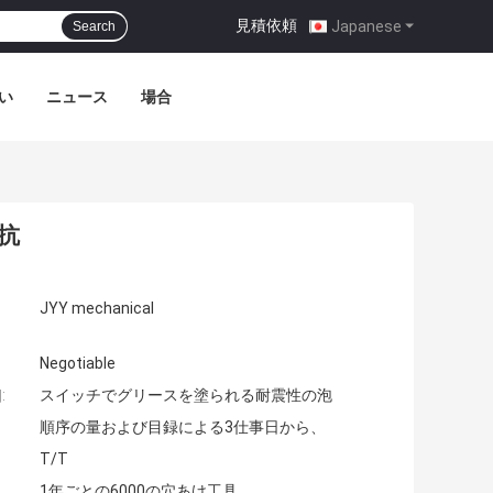
見積依頼
|
Japanese
Search
い
ニュース
場合
抗
JYY mechanical
Negotiable
:
スイッチでグリースを塗られる耐震性の泡
順序の量および目録による3仕事日から、
T/T
1年ごとの6000の穴あけ工具