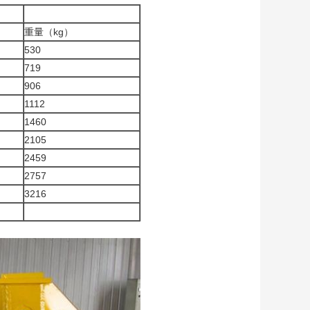
重量（kg）
530
719
906
1112
1460
2105
2459
2757
3216