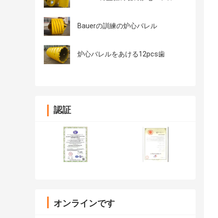
Bauerの訓練の炉心バレル
炉心バレルをあける12pcs歯
認証
オンラインです