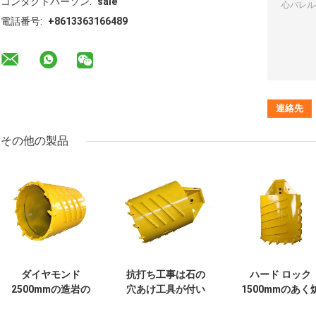
コンタクトパーソン:
sale
電話番号:
+8613363166489
その他の製品
ダイヤモンド
抗打ち工事は石の
ハード ロック
2500mmの造岩の
穴あけ工具が付い
1500mmのあく
ためのあく炉心バ
ている200mmのロ
心バレルのマン