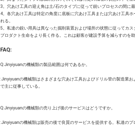
3。穴あけ工具の迎え角は土/石のタイプに従って鋭いプロセスの間に
4。各穴あけ工具は特定の角度に底板に穴あけ工具または穴あけ工具ホ
れる。
5。私達の鋭い用具は異なった掘削装置および場所の状態に従ってカス
プロダクト生命をより長く作る。これは顧客が建設予算を減らすのを
FAQ:
Q:Jinyiyuanの機械類の製品範囲は何であるか。
:Jinyiyuanの機械類はさまざまな穴あけ工具およびドリル管の製造
で主に従事している。
Q:Jinyiyuanの機械類の売り上げ後のサービスはどうですか。
:Jinyiyuanの機械類は販売の後で良質のサービスを提供する。私達