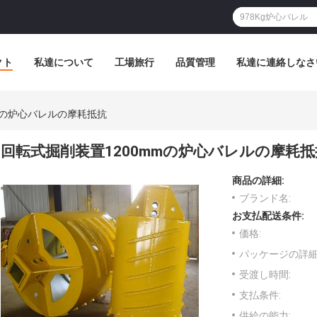
クト
私達について
工場旅行
品質管理
私達に連絡しなさ
mの炉心バレルの摩耗抵抗
回転式掘削装置1200mmの炉心バレルの摩耗抵
商品の詳細:
ブランド名:
お支払配送条件:
価格:
パッケージの詳細
受渡し時間:
支払条件:
供給の能力: