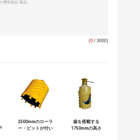
(
0
/ 3000)
2500mmのローラ
歯を搭載する
炉
ー・ビットが付い
1750mmの高さ
ガ
ている100mpa訓
600mmの直径の訓