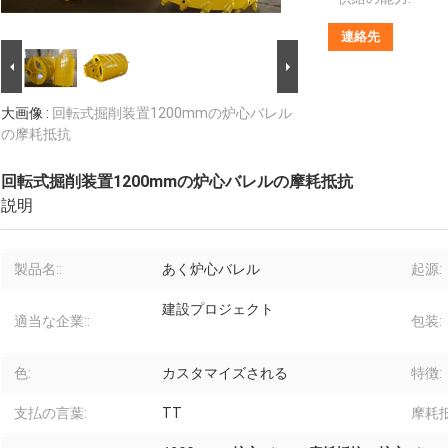
連絡先
大画像 :
回転式掘削装置1200mmの炉心バレル
の摩耗抵抗
回転式掘削装置1200mmの炉心バレルの摩耗抵抗
説明
製品名::
あく炉心バレル
起源:
建設プロジェクト
適当な企業::
包装:
色:
カスタマイズされる
特徴:
支払の言葉:
TT
摩耗抵