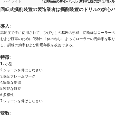
ハイライト:
1200mmの炉心バレル
,
摩耗抵抗の炉心バレル
回転式掘削装置の製造業者は掘削装置のドリルの炉心
導入:
高硬度で主に使用されて、ひびなしの基岩の形成。切断歯はローラー
および貯蔵のために便利の主体のねじによってローラーの円錐形を取
し、訓練の効率および耐用年数を改善できる。
特徴:
1.
小型
2.シャーシを伸ばしなさい
3.保証フレームワーク
4.簡単な制御
5.容易な維持
6.多様性
7.シャーシを伸ばしなさい
変数: