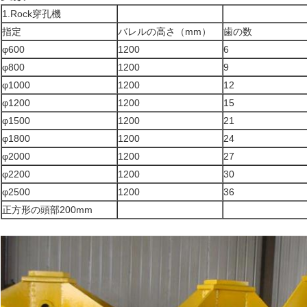
1.Rock穿孔機
指定
バレルの高さ（mm）
歯の数
φ600
1200
6
φ800
1200
9
φ1000
1200
12
φ1200
1200
15
φ1500
1200
21
φ1800
1200
24
φ2000
1200
27
φ2200
1200
30
φ2500
1200
36
正方形の頭部200mm