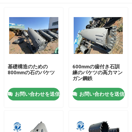
基礎構造のための
600mmの歯付き石訓
800mmの石のバケツ
練のバケツの高力マン
ガン鋼鉄
ホーム
お問い合わせを送信
お問い合わせを送信
企業情報
接触