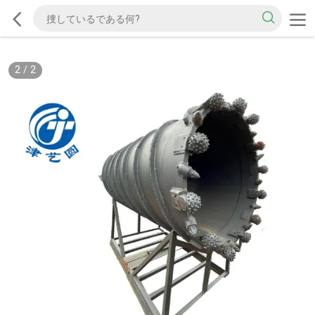
2
/
2