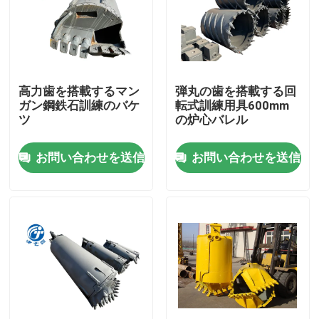
製品
VRショー
高力歯を搭載するマン
弾丸の歯を搭載する回
ガン鋼鉄石訓練のバケ
転式訓練用具600mm
ツ
の炉心バレル
あくバケツ
お問い合わせを送信
お問い合わせを送信
石のオーガー
ケリー棒抗打ち工事
訓練でセメントで接合していること
きれいなオーガー